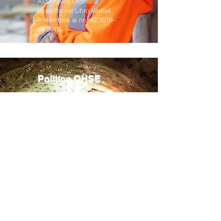
Assemblea Ordinaria
trascritto nel Libro Verbali
Assemblee ai nn. 42/2019–
44/2019.
Politica QHSE
Come ci impegniamo
al raggiungimento dei
migliori standard, in
tutte le attività ed in tutti
gli ambiti in cui
operiamo