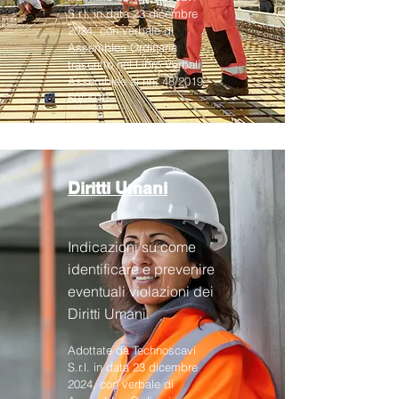
S.r.l. in data 23 dicembre
2024, con verbale di
Assemblea Ordinaria
trascritto nel Libro Verbali
Assemblee ai nn. 48/2019–
50/2019.
Diritti Umani
Indicazioni su come
identificare e prevenire
eventuali violazioni dei
Diritti Umani.
Adottate da Technoscavi
S.r.l. in data 23 dicembre
2024, con verbale di