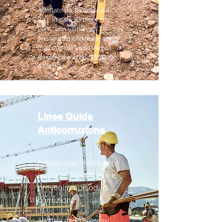
Adottato da Technoscavi
S.r.l. in data 23 dicembre
2024, con verbale di
Assemblea Ordinaria
trascritto nel Libro Verbali
Assemblee ai nn. 45/2019–
47/2019.
Linee Guida
Anticorruzione
Forniscono indicazioni
su come identificare e
prevenire episodi di
corruzione.
Adottate da Technoscavi