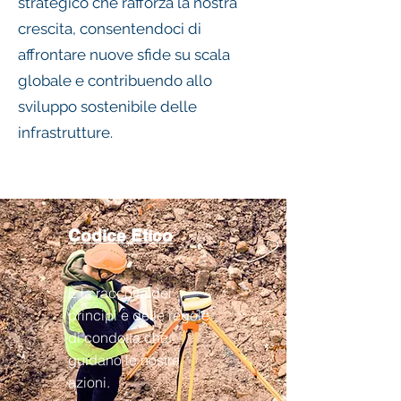
strategico che rafforza la nostra
crescita, consentendoci di
affrontare nuove sfide su scala
globale e contribuendo allo
sviluppo sostenibile delle
infrastrutture.
Codice Etico
È la raccolta dei
principi e delle regole
di condotta che
guidano le nostre
azioni.